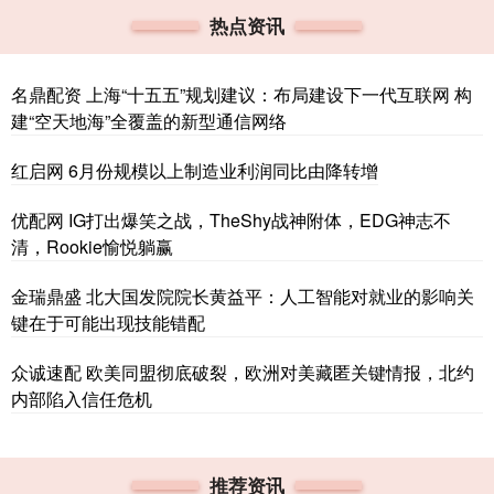
热点资讯
名鼎配资 上海“十五五”规划建议：布局建设下一代互联网 构
建“空天地海”全覆盖的新型通信网络
红启网 6月份规模以上制造业利润同比由降转增
优配网 IG打出爆笑之战，TheShy战神附体，EDG神志不
清，Rookie愉悦躺赢
金瑞鼎盛 北大国发院院长黄益平：人工智能对就业的影响关
键在于可能出现技能错配
众诚速配 欧美同盟彻底破裂，欧洲对美藏匿关键情报，北约
内部陷入信任危机
推荐资讯