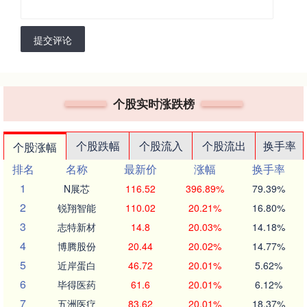
提交评论
个股实时涨跌榜
个股跌幅
个股流入
个股流出
换手率
个股涨幅
排名
名称
最新价
涨幅
换手率
1
N展芯
116.52
396.89%
79.39%
2
锐翔智能
110.02
20.21%
16.80%
3
志特新材
14.8
20.03%
14.18%
4
博腾股份
20.44
20.02%
14.77%
5
近岸蛋白
46.72
20.01%
5.62%
6
毕得医药
61.6
20.01%
6.12%
7
五洲医疗
83.62
20.01%
18.37%