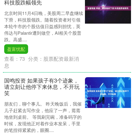
科技股跌幅领先
北京时间11月4日晚，美股周二早盘继续
下滑，科技股领跌。随着投资者对引领
本轮牛市的个股估值日益感到担忧，英
伟达与Palantir遭到做空，AI相关个股普
跌。高盛....
盈富忧配
查看：
73
分类：
股票配资最新消
息
国鸣投资 如果孩子有3个迹象，
请立刻让他停下来休息，不开玩
笑
朋友们，聊个事儿。 昨天晚饭后，我催
儿子赶紧去写作业，他应了一声，蔫蔫
地坐到桌前。 等我刷完碗，准备码字的
时候，发现他正对着作业本发呆，手里
的笔捏得紧紧的，眼圈....