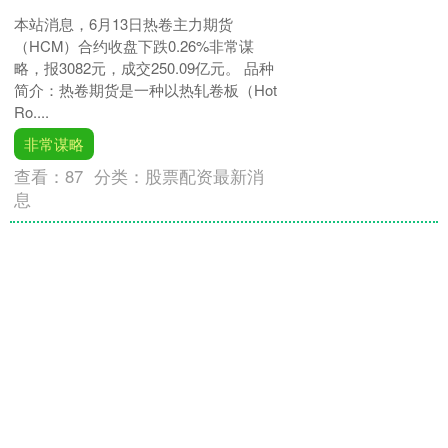
本站消息，6月13日热卷主力期货
（HCM）合约收盘下跌0.26%非常谋
略，报3082元，成交250.09亿元。 品种
简介：热卷期货是一种以热轧卷板（Hot
Ro....
非常谋略
查看：
87
分类：
股票配资最新消
息
至尊配资 2025年5月29日全国主
要批发市场桂鱼价格行情
市场 最高价 最低价 大宗价 北京朝阳区
大洋路综合市场 65.00 62.00 64.00 江苏
凌家塘市场发展有限公司 84.00 80.00
82.00 宁夏....
至尊配资
查看：
156
分类：
股票配资最新消