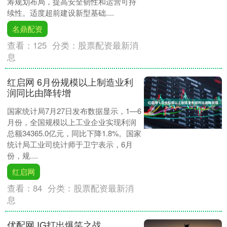
筹规划布局，提高安全韧性和运营可持
续性。适度超前建设新型基础....
名鼎配资
查看：
125
分类：
股票配资最新消
息
红启网 6月份规模以上制造业利
润同比由降转增
国家统计局7月27日发布数据显示，1—6
月份，全国规模以上工业企业实现利润
总额34365.0亿元，同比下降1.8%。国家
统计局工业司统计师于卫宁表示，6月
份，规....
红启网
查看：
84
分类：
股票配资最新消
息
优配网 IG打出爆笑之战，