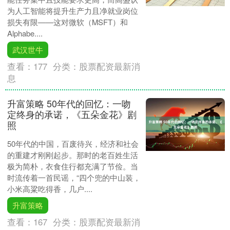
为人工智能将提升生产力且净就业岗位
损失有限——这对微软（MSFT）和
Alphabe....
武汉世牛
查看：
177
分类：
股票配资最新消
息
升富策略 50年代的回忆：一吻
定终身的承诺，《五朵金花》剧
照
50年代的中国，百废待兴，经济和社会
的重建才刚刚起步。那时的老百姓生活
极为简朴，衣食住行都充满了节俭。当
时流传着一首民谣，“四个兜的中山装，
小米高粱吃得香，几户....
升富策略
查看：
167
分类：
股票配资最新消