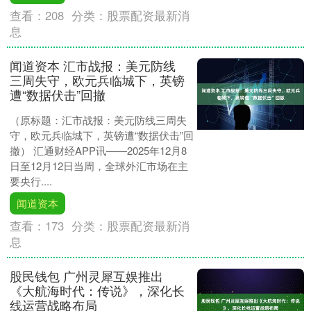
查看：
208
分类：
股票配资最新消
息
闻道资本 汇市战报：美元防线
三周失守，欧元兵临城下，英镑
遭“数据伏击”回撤
（原标题：汇市战报：美元防线三周失
守，欧元兵临城下，英镑遭“数据伏击”回
撤） 汇通财经APP讯——2025年12月8
日至12月12日当周，全球外汇市场在主
要央行....
闻道资本
查看：
173
分类：
股票配资最新消
息
股民钱包 广州灵犀互娱推出
《大航海时代：传说》，深化长
线运营战略布局