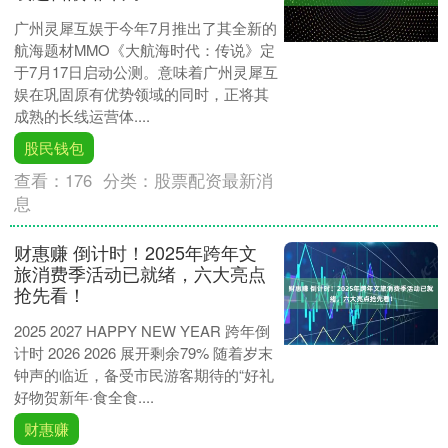
广州灵犀互娱于今年7月推出了其全新的
航海题材MMO《大航海时代：传说》定
于7月17日启动公测。意味着广州灵犀互
娱在巩固原有优势领域的同时，正将其
成熟的长线运营体....
股民钱包
查看：
176
分类：
股票配资最新消
息
财惠赚 倒计时！2025年跨年文
旅消费季活动已就绪，六大亮点
抢先看！
2025 2027 HAPPY NEW YEAR 跨年倒
计时 2026 2026 展开剩余79% 随着岁末
钟声的临近，备受市民游客期待的“好礼
好物贺新年·食全食....
财惠赚