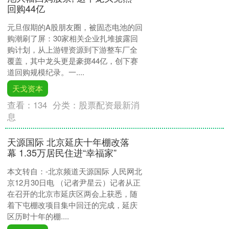
回购44亿
元旦假期的A股朋友圈，被固态电池的回
购潮刷了屏：30家相关企业扎堆披露回
购计划，从上游锂资源到下游整车厂全
覆盖，其中龙头更是豪掷44亿，创下赛
道回购规模纪录。一....
天戈资本
查看：
134
分类：
股票配资最新消
息
天源国际 北京延庆十年棚改落
幕 1.35万居民住进“幸福家”
本文转自：-北京频道天源国际 人民网北
京12月30日电 （记者尹星云）记者从正
在召开的北京市延庆区两会上获悉，随
着下屯棚改项目集中回迁的完成，延庆
区历时十年的棚....