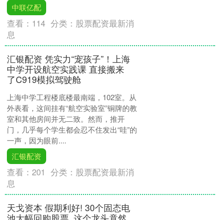
中联亿配
查看：
114
分类：
股票配资最新消
息
汇银配资 凭实力“宠孩子”！上海
中学开设航空实践课 直接搬来
了C919模拟驾驶舱
上海中学工程楼底楼最南端，102室。从
外表看，这间挂有“航空实验室”铜牌的教
室和其他房间并无二致。然而，推开
门，几乎每个学生都会忍不住发出“哇”的
一声，因为眼前....
汇银配资
查看：
201
分类：
股票配资最新消
息
天戈资本 假期利好! 30个固态电
池大幅回购股票, 这个龙头竟然