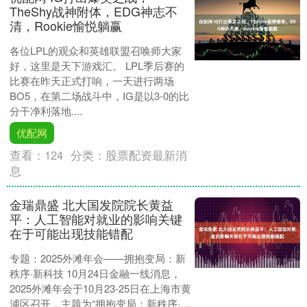
TheShy战神附体，EDG神志不
清，Rookie愉悦躺赢
各位LPL的观众和英雄联盟召唤师大家
好，这里是天下游戏汇。 LPL季后赛的
比赛在昨天正式打响，一天进行两场
BO5，在第二场战斗中，IG是以3-0的比
分干净利落地....
优配网
查看：
124
分类：
股票配资最新消
息
金瑞鼎盛 北大国发院院长黄益
平：人工智能对就业的影响关键
在于可能出现技能错配
专题：2025外滩年会——拥抱变局：新
秩序·新科技 10月24日金融一线消息，
2025外滩年会于10月23-25日在上海市黄
浦区召开，主题为“拥抱变局：新秩序·....