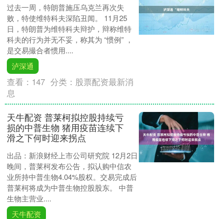
过去一周，特朗普施压乌克兰再次失
败，特使维特科夫深陷丑闻。 11月25
日，特朗普为维特科夫辩护，辩称维特
科夫的行为并无不妥，称其为 “惯例” ，
是交易撮合者惯用....
泸深通
查看：
147
分类：
股票配资最新消
息
天牛配资 普莱柯拟控股持续亏
损的中普生物 猪用疫苗连续下
滑之下何时迎来拐点
出品：新浪财经上市公司研究院 12月2日
晚间，普莱柯发布公告，拟认购中信农
业所持中普生物4.04%股权。交易完成后
普莱柯将成为中普生物控股股东。 中普
生物主营业....
天牛配资