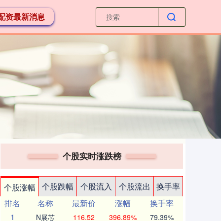
配资最新消息
个股实时涨跌榜
个股跌幅
个股流入
个股流出
换手率
个股涨幅
排名
名称
最新价
涨幅
换手率
1
N展芯
116.52
396.89%
79.39%