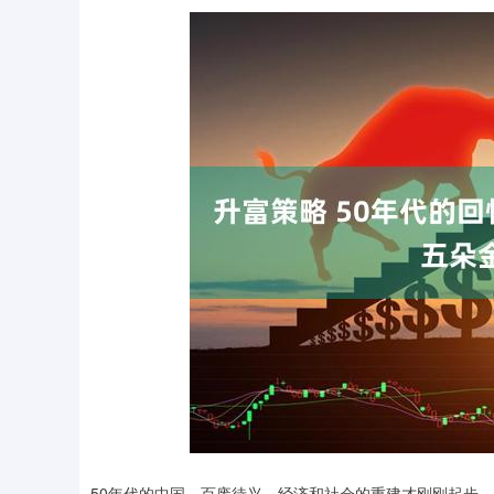
上证指数
3940.04
.40
2.13%
39.68
1.
50年代的中国，百废待兴，经济和社会的重建才刚刚起步