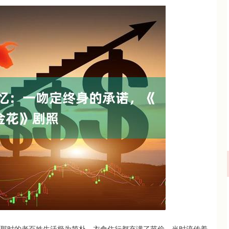
深证成指
14311.01
02%
200.89
1.42%
。那时的老百姓生活极为简朴，衣食住行都充满了节俭。当时流传着