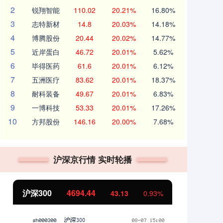
2
锐翔智能
110.02
20.21%
16.80%
3
志特新材
14.8
20.03%
14.18%
4
博腾股份
20.44
20.02%
14.77%
5
近岸蛋白
46.72
20.01%
5.62%
6
毕得医药
61.6
20.01%
6.12%
7
五洲医疗
83.62
20.01%
18.37%
8
耐科装备
49.67
20.01%
6.83%
9
一博科技
53.33
20.01%
17.26%
10
方邦股份
146.16
20.00%
7.68%
沪深京行情 实时轮播
沪深300
4694.44
北
43.13
0.93%