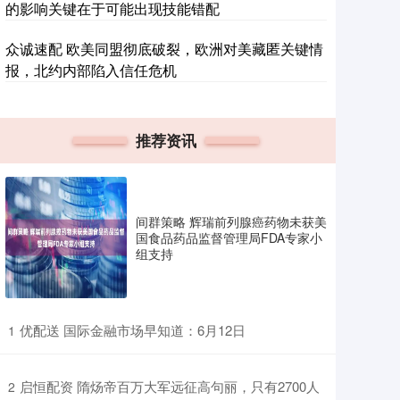
的影响关键在于可能出现技能错配
众诚速配 欧美同盟彻底破裂，欧洲对美藏匿关键情
报，北约内部陷入信任危机
推荐资讯
间群策略 辉瑞前列腺癌药物未获美
国食品药品监督管理局FDA专家小
组支持
​优配送 国际金融市场早知道：6月12日
1
​启恒配资 隋炀帝百万大军远征高句丽，只有2700人
2