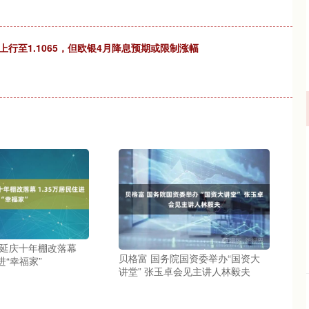
行至1.1065，但欧银4月降息预期或限制涨幅
京延庆十年棚改落幕
贝格富 国务院国资委举办“国资大
进“幸福家”
讲堂” 张玉卓会见主讲人林毅夫