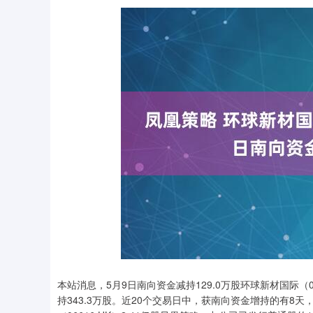
深证成指
14311.01
.68
1.02%
200.89
1
本站消息，5月9日南向资金减持129.0万股环球新材国际（
持343.3万股。近20个交易日中，获南向资金增持的有8天