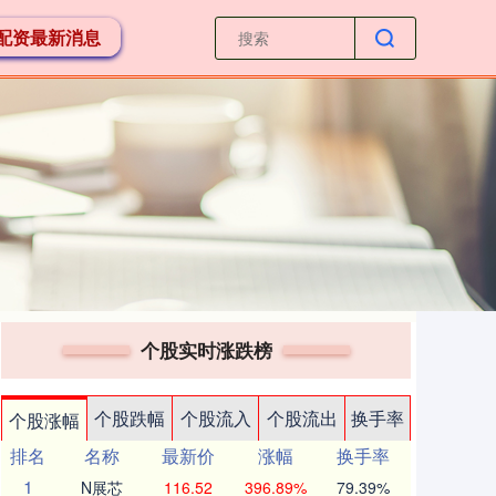
配资最新消息
个股实时涨跌榜
个股跌幅
个股流入
个股流出
换手率
个股涨幅
排名
名称
最新价
涨幅
换手率
1
N展芯
116.52
396.89%
79.39%