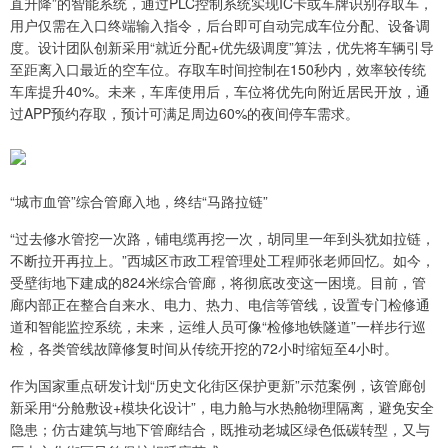
直升降”的智能系统，通过PLC控制系统实现IC卡或车牌识别存取车，
用户仅需在入口终端输入指令，后台即可自动完成车位分配、设备调
度。设计团队创新采用“就近分配+优先级调度”算法，优先将车辆引导
至距离入口最近的空车位。存取车时间控制在150秒内，效率较传统
车库提升40%。未来，车库使用后，车位将优先向附近居民开放，通
过APP预约存取，预计可满足周边60%的夜间停车需求。
“城市血管”综合管廊入地，终结“马路拉链”
“过去修水管挖一次路，铺电缆再挖一次，胡同里一年到头犹如拉链，
不断拉开再拉上。”西城区市政工程管理处工程师张老师回忆。如今，
受壁街地下建成的824米综合管廊，将彻底改变这一困境。目前，管
廊内部正在整合自来水、电力、热力、电信等管线，设置专门检修通
道和智能监控系统，未来，运维人员可像“检修地铁隧道”一样步行巡
检，各类管线故障修复时间从传统开挖的72小时缩短至4小时。
作为国家重点研发计划“历史文化街区保护更新”示范案例，该管廊创
新采用“分舱敷设+模块化设计”，电力舱与水热舱物理隔离，避免安全
隐患；仿古建筑与地下管廊结合，既推动老城区绿色低碳转型，又与