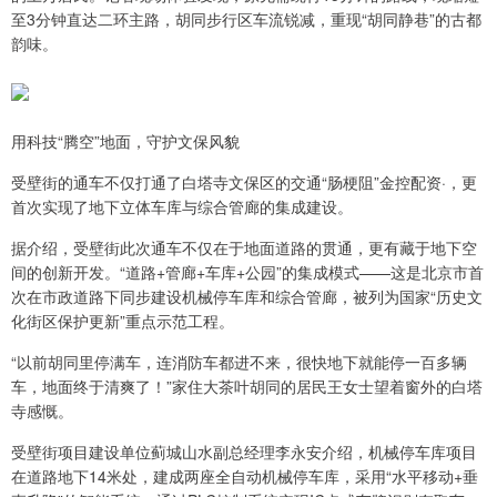
至3分钟直达二环主路，胡同步行区车流锐减，重现“胡同静巷”的古都
韵味。
用科技“腾空”地面，守护文保风貌
受壁街的通车不仅打通了白塔寺文保区的交通“肠梗阻”金控配资·，更
首次实现了地下立体车库与综合管廊的集成建设。
据介绍，受壁街此次通车不仅在于地面道路的贯通，更有藏于地下空
间的创新开发。“道路+管廊+车库+公园”的集成模式——这是北京市首
次在市政道路下同步建设机械停车库和综合管廊，被列为国家“历史文
化街区保护更新”重点示范工程。
“以前胡同里停满车，连消防车都进不来，很快地下就能停一百多辆
车，地面终于清爽了！”家住大茶叶胡同的居民王女士望着窗外的白塔
寺感慨。
受壁街项目建设单位蓟城山水副总经理李永安介绍，机械停车库项目
在道路地下14米处，建成两座全自动机械停车库，采用“水平移动+垂