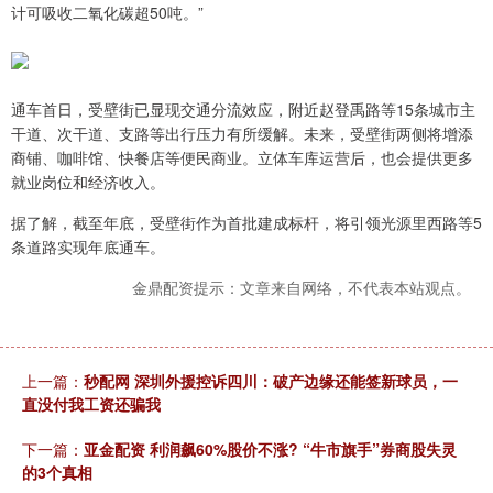
计可吸收二氧化碳超50吨。”
通车首日，受壁街已显现交通分流效应，附近赵登禹路等15条城市主
干道、次干道、支路等出行压力有所缓解。未来，受壁街两侧将增添
商铺、咖啡馆、快餐店等便民商业。立体车库运营后，也会提供更多
就业岗位和经济收入。
据了解，截至年底，受壁街作为首批建成标杆，将引领光源里西路等5
条道路实现年底通车。
金鼎配资提示：文章来自网络，不代表本站观点。
上一篇：
秒配网 深圳外援控诉四川：破产边缘还能签新球员，一
直没付我工资还骗我
下一篇：
亚金配资 利润飙60%股价不涨? “牛市旗手”券商股失灵
的3个真相