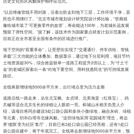
历史文化街区风貌保护相呼应范式。
“以后维修管线不用封路，沿着台阶走到地下三层，工作环境干净，居
民也不用绕行了。”北京市城市规划设计研究院设计师比喻，“管廊就
像给城市装了‘可更换零件的血管’，寿命能达100年，为老城长远发展
预留了弹性空间。”据了解，该技术作为国家重点研发计划示范案例，
目前正在全市甚至全国有条件的区域进行推广。
地下空间的“双重革命”，让受壁街实现了“交通通行、停车供给、管线
承载”三大功能的立体叠加。数据显示，通过地下分层利用，项目节约
土地资源超30%，综合效益较单一道路工程提升2倍以上，为“寸土寸
金”的老城区探索出一条“向地下要空间、用科技惠民生”的可持续发展
路径。
全线将新增绿地5000余平方米，出行堵点变为活力走廊
道路沿线一路走来，丛生元宝枫、女贞球、北美海棠（红珠宝）、鸡
爪槭等适合北京生长的绿植让人眼前一亮。蓟城山水相关负责人介
绍，该项目将同步建设3处口袋公园和多块小微绿地，融合灰砖、绿植
等元素，织补白塔寺北缘风貌。“这些绿地采用‘花园城市’理念，将边
界‘缝隙’变为社区‘客厅’，目前已有2处口袋公园已经亮相，还有1处口
袋公园在建中，将于年底完工。全线将会新增绿地5000余平方米，预