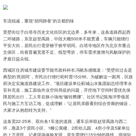
车流锐减，重现“胡同静巷”的古都韵味
受壁街位于白塔寺历史文化街区的北边界，多年来，这条道路西起西
二环辅路，东至赵登禹路，中段大概500米不能贯通，车辆只能绕行
平安大街，居民出行需穿梭于狭窄胡同。白塔寺地区作为北京市重点
文保区，街巷普遍宽度不足、线型弯折，停车需求激增与风貌保护的
矛盾日益尖锐。
西城区住房城市建设委节能市政科科长冯晓东感慨道：“受壁街过去是
典型的‘死胡同’，市民出行绕行耗时需15分钟。为破解这一困局，区政
府决定实施道路建设工作。”项目建设单位蓟城山水集团副总经理李永
安补充道，施工面临作业空间局促的问题，开挖地下空间时需优先保
障居民出行，工人常在狭小场地“辗转腾挪”。社区书记陈海洋带领居
民与施工方互访工地，促成理解：“让居民亲眼看到综合管廊的铺设，
大家才从抱怨转为支持。”
这条宽22-25米、双向各1车道的道路，通车后串联赵登禹路与西二
环，惠及3个居民小区、1幢公寓楼、2所幼儿园、4所小学及5家单位
的上万居民。记者现场体验发现，原先需绕行15分钟的路线，现缩短