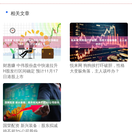
相关文章
财惠赚 中伟股份盘中快速拉升
悦来网 狗狗挨打吓破胆，性格
H股发行区间确定 预计11月17
大变躲角落，主人该咋办？
日港股上市
国荣配资 新兴装备：股东拟减
持不超3%公司股份