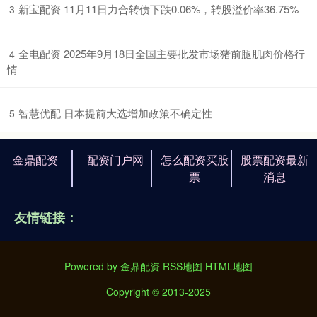
​新宝配资 11月11日力合转债下跌0.06%，转股溢价率36.75%
3
​全电配资 2025年9月18日全国主要批发市场猪前腿肌肉价格行
4
情
​智慧优配 日本提前大选增加政策不确定性
5
金鼎配资
配资门户网
怎么配资买股
股票配资最新
票
消息
友情链接：
Powered by
金鼎配资
RSS地图
HTML地图
Copyright
© 2013-2025