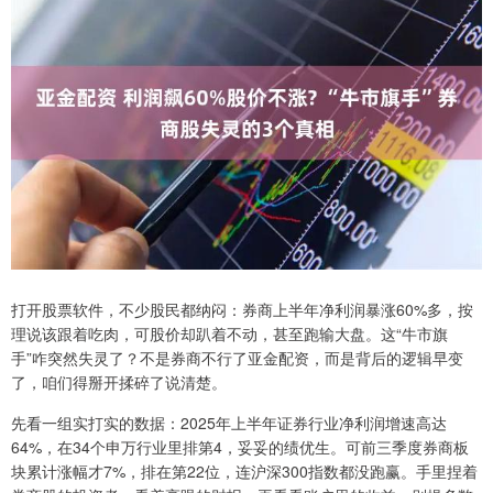
打开股票软件，不少股民都纳闷：券商上半年净利润暴涨60%多，按
理说该跟着吃肉，可股价却趴着不动，甚至跑输大盘。这“牛市旗
手”咋突然失灵了？不是券商不行了亚金配资，而是背后的逻辑早变
了，咱们得掰开揉碎了说清楚。
先看一组实打实的数据：2025年上半年证券行业净利润增速高达
64%，在34个申万行业里排第4，妥妥的绩优生。可前三季度券商板
块累计涨幅才7%，排在第22位，连沪深300指数都没跑赢。手里捏着