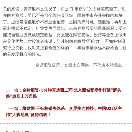
总的来说，券商股不是失灵了，而是“牛市旗手”的旧标签该撕了。现
在的券商股，早已不是那个靠佣金吃饭、跟着牛市齐涨齐跌的板块
了。业绩暴涨但股价不涨亚金配资，是因为择时难、选股难，再加上
盈利模式不稳定、行业竞争同质化。未来券商股要想重新崛起，要么
能把自营业务做成稳定收益，要么能在财富管理、投行等业务上做出
差异化优势。对投资者来说，与其抱怨券商股“不给力”，不如好好研
究行业变化，找对真正有价值的标的——毕竟市场永远不缺机会，缺
的是发现机会的眼光。
金鼎配资提示：文章来自网络，不代表本站观点。
上一篇：
金控配资· 3分钟直达西二环 北京西城受壁街打通“断头
路”惠及上万居民
下一篇：
堆财网 王钰栋错失绝杀、李昊接连神扑，中国U23队主
帅“大脚尼奥”值得信赖！