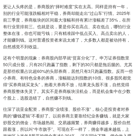
更让人头疼的是，券商股的“择时难度”实在太高。同样是持有一年，
别的行业可能涨跌幅相对平稳，券商却能走出“过山车”行情。2025年
前三季度，券商板块的区间最大涨幅和持有累计涨幅差了35%，在所
有行业里排前三。也就是说，要是你买在高点、卖在低点，哪怕行业
整体在涨，你也可能亏钱；只有精准踩中低点买入、高点卖出的人，
才能赚到钱。这对普通投资者来说太难了，大多数人都是被动持有，
自然感觉不到收益。
还有个明显的现象：券商股内部早就“贫富分化”了。申万证券指数里
50只成分股，只有20只跑赢了指数，剩下的30只都是拖后腿的。尤其
是那些权重占比超60%的头部券商，居然只有3只跑赢指数。反而一些
小券商、有特色业务的券商，涨幅能达到指数的10倍。很多股民都觉
得“买券商就买龙头”，抱着大券商不放，结果龙头股不涨，自然觉得
券商股整体失灵了。其实不是券商板块没机会，而是机会集中在少数
个股上，选股选错了，自然赚不到钱。
往深了说亚金配资，券商股“业绩涨、股价不涨”，核心是投资者对券
商的“赚钱逻辑”不看好了。以前券商主要靠经纪业务赚钱，就是大家
炒股交的佣金，市场越热闹、交易越频繁，券商赚得越多，股价自然
跟着涨，所以叫“牛市旗手”。可现在不一样了，佣金率越来越低，上
海地区上半年A股平均佣金率才0.201‰，还在同比下降。佣金收入撑