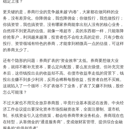
稳定上涨？
更关键的是，券商行业的竞争越来越“内卷”，大家都在做同样的业
务，没有差异化。你降佣金，我也降佣金；你做投行，我也做投行；
你搞资管，我也搞资管。没有哪家券商能拿出别人没有的核心业务，
自然得不到更高的估值。就像一堆超市，卖的东西都一样，只能靠降
价抢客户，利润越来越薄，投资者也不会给太高的定价。只有少数在
投行、资管领域有特色的券商，才能拿到稍微高一点的估值，可这样
的券商太少了。
还有个隐形的问题：券商扩表的“资金效率”太低。券商要想做大业
务，就得不断补充资本，要么定向配股，要么发次级债。但补充完资
本后，这些钱投出去的收益却不高。在债市收益率走低的背景下，钱
投出去赚不到多少利润，反而会稀释每股收益，投资者自然不买账。
这就陷入了一个循环：不扩表做不了业务，扩表了又赚不到钱，股价
怎么可能涨？
不过大家也不用完全放弃券商股，毕竟行业基本面还在改善。中央经
济工作会议提出要深化资本市场投融资改革，全面注册制、退市机
制、长线资金引入这些政策，都会给券商带来业务机会。券商现在也
在转型，从靠佣金的“通道服务商”，变成做财富管理、提供综合金融
服务的“价值创造者”。