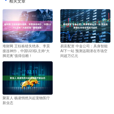
相关文章
堆财网 王钰栋错失绝杀、李昊
易富配资 中金公司：具身智能
接连神扑，中国U23队主帅“大
AI下一站 预测远期潜在市场空
脚尼奥”值得信赖！
间超万亿元
聚富人 杨凌悄然兴起宠物医疗
新业态