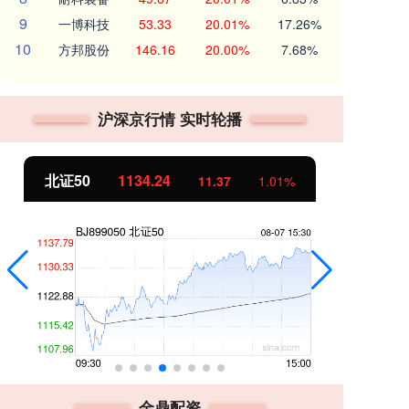
9
一博科技
53.33
20.01%
17.26%
10
方邦股份
146.16
20.00%
7.68%
沪深京行情 实时轮播
北证50
1134.24
创
11.37
1.01%
金鼎配资