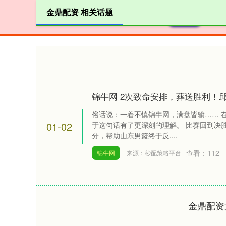
金鼎配资 相关话题
首页
锦牛网 2次致命安排，葬送胜利！
俗话说：一着不慎锦牛网，满盘皆输…… 
01-02
于这句话有了更深刻的理解。 比赛回到决
分，帮助山东男篮终于反....
查看：
112
锦牛网
来源：秒配策略平台
金鼎配资