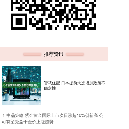
推荐资讯
智慧优配 日本提前大选增加政策不
确定性
​中鼎策略 紫金黄金国际上市次日涨超10%创新高 公
1
司有望受益于金价上涨趋势