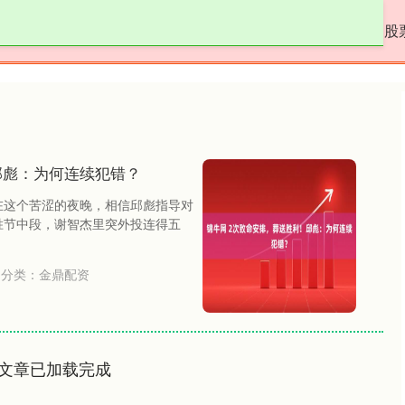
金鼎配资
配资门户网
怎么配资买股票
股
邱彪：为何连续犯错？
在这个苦涩的夜晚，相信邱彪指导对
胜节中段，谢智杰里突外投连得五
分类：
金鼎配资
文章已加载完成