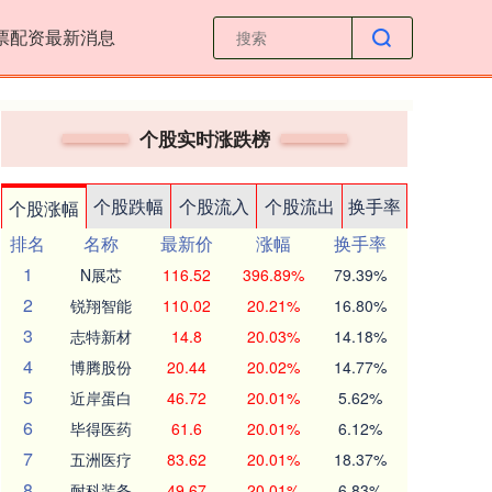
票配资最新消息
个股实时涨跌榜
个股跌幅
个股流入
个股流出
换手率
个股涨幅
排名
名称
最新价
涨幅
换手率
1
N展芯
116.52
396.89%
79.39%
2
锐翔智能
110.02
20.21%
16.80%
3
志特新材
14.8
20.03%
14.18%
4
博腾股份
20.44
20.02%
14.77%
5
近岸蛋白
46.72
20.01%
5.62%
6
毕得医药
61.6
20.01%
6.12%
7
五洲医疗
83.62
20.01%
18.37%
8
耐科装备
49.67
20.01%
6.83%