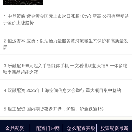
​中鼎策略 紫金黄金国际上市次日涨超10%创新高 公司有望受益
1
于金价上涨趋势
​恒运资本 应勇：以法治力量服务黄河流域生态保护和高质量发
2
展
​乐融配 999元起入手智能体手机 一文看懂联想天禧AI一体多端
3
秋季新品超能之夜
​双融配资 2025年上海空间信息大会举行 重大项目集中签约
4
​股王配资 国内期货夜盘开盘，沪银、沪金跌逾1%
5
金鼎配资
配资门户网
怎么配资买股
股票配资最新