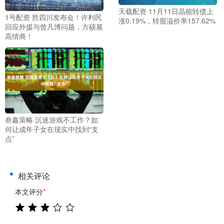
天载配资 11月11日晶能转债上
1号配资 胜四川发布会！许利民
涨0.19%，转股溢价率157.62%
回应外援与曾凡博问题，方硕展
高情商！
叁鑫策略 沉迷游戏不工作？如
何让成年子女在现实中找到“支
点”
相关评论
本文评分
*