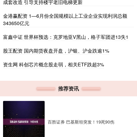
成套改造 引导支持楼宇老旧电梯更新
金港赢配资 1—6月份全国规模以上工业企业实现利润总额
343650亿元
富鑫中证 世界杯预选：克罗地亚V黑山，格子军团进13失1
股王配资 国内期货夜盘开盘，沪银、沪金跌逾1%
资生网 科创芯片概念股走弱，相关ETF跌超3%
推荐资讯
百胜证券 巴基斯坦突发！19死90伤