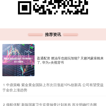
推荐资讯
盈通配资 燃油车也能玩智能? 天籁鸿蒙座舱来
了, 华为+央视背书
​中鼎策略 紫金黄金国际上市次日涨超10%创新高 公司有望受益
1
于金价上涨趋势
​领航优配 新版国家卫生监督抽查计划发布 首次明确打击网
2