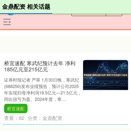
金鼎配资 相关话题
桥宜速配 寒武纪预计去年 净利
185亿元至215亿元
证券时报记者 严翠 1月30日晚，寒武纪
(688256)发布业绩预告，预计公司2025
年实现归母净利润18.5亿元—21.5亿元，
同比扭亏为盈。2024年度，寒....
桥宜速配
查看：
82
分类：
金鼎配资