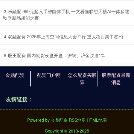
​乐融配 999元起入手智能体手机 一文看懂联想天禧AI一体多端
3
秋季新品超能之夜
​双融配资 2025年上海空间信息大会举行 重大项目集中签约
4
​股王配资 国内期货夜盘开盘，沪银、沪金跌逾1%
5
金鼎配资
配资门户网
怎么配资买股
股票配资最新
票
消息
友情链接：
Powered by
金鼎配资
RSS地图
HTML地图
Copyright
© 2013-2025