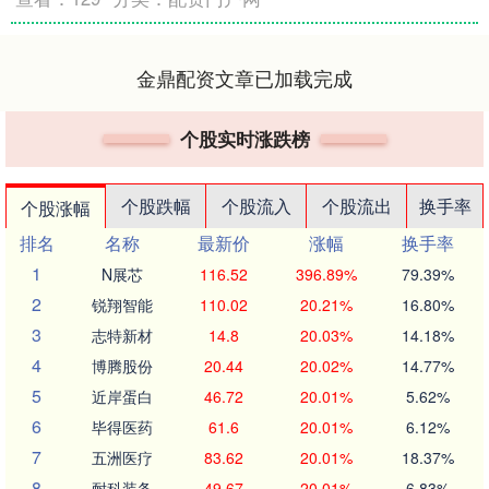
金鼎配资文章已加载完成
个股实时涨跌榜
个股跌幅
个股流入
个股流出
换手率
个股涨幅
排名
名称
最新价
涨幅
换手率
1
N展芯
116.52
396.89%
79.39%
2
锐翔智能
110.02
20.21%
16.80%
3
志特新材
14.8
20.03%
14.18%
4
博腾股份
20.44
20.02%
14.77%
5
近岸蛋白
46.72
20.01%
5.62%
6
毕得医药
61.6
20.01%
6.12%
7
五洲医疗
83.62
20.01%
18.37%
8
耐科装备
49.67
20.01%
6.83%