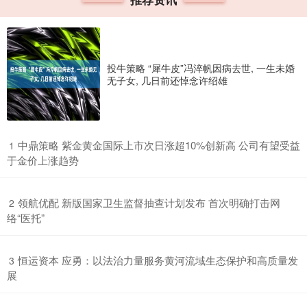
投牛策略 “犀牛皮”冯淬帆因病去世, 一生未婚
无子女, 几日前还悼念许绍雄
​中鼎策略 紫金黄金国际上市次日涨超10%创新高 公司有望受益
1
于金价上涨趋势
​领航优配 新版国家卫生监督抽查计划发布 首次明确打击网
2
络“医托”
​恒运资本 应勇：以法治力量服务黄河流域生态保护和高质量发
3
展