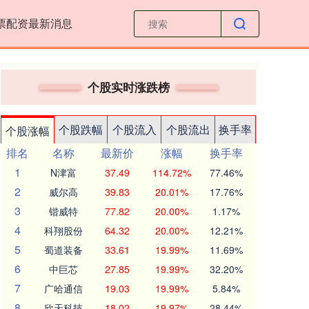
票配资最新消息
个股实时涨跌榜
个股跌幅
个股流入
个股流出
换手率
个股涨幅
排名
名称
最新价
涨幅
换手率
1
N津富
37.49
114.72%
77.46%
2
威尔高
39.83
20.01%
17.76%
3
锴威特
77.82
20.00%
1.17%
4
科翔股份
64.32
20.00%
12.21%
5
蜀道装备
33.61
19.99%
11.69%
6
中巨芯
27.85
19.99%
32.20%
7
广哈通信
19.03
19.99%
5.84%
8
欣天科技
18.02
19.97%
28.44%