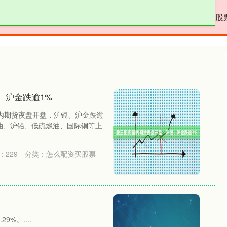
金鼎配资
配资门户网
怎么配资买股票
股
、沪金跌逾1%
国内期货夜盘开盘，沪银、沪金跌逾
油、沪铅、低硫燃油、国际铜等上
：
229
分类：
怎么配资买股票
%。....