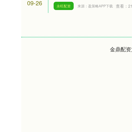
09-26
查看：
2
永旺配资
来源：盈策略APP下载
金鼎配资
深证成指
14110.12
.92
0.57%
-34.08
-0