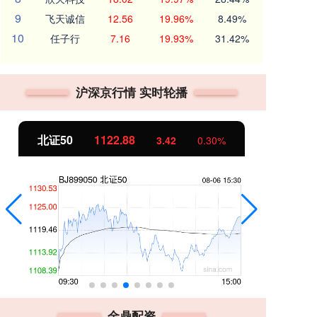
9
飞天诚信
12.56
19.96%
8.49%
10
任子行
7.16
19.93%
31.42%
沪深京行情 实时轮播
北证50
1122.88
创
3.42
0.30%
金鼎配资