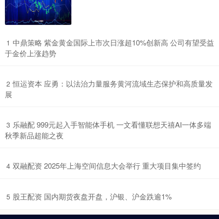
​中鼎策略 紫金黄金国际上市次日涨超10%创新高 公司有望受益
1
于金价上涨趋势
​恒运资本 应勇：以法治力量服务黄河流域生态保护和高质量发
2
展
​乐融配 999元起入手智能体手机 一文看懂联想天禧AI一体多端
3
秋季新品超能之夜
​双融配资 2025年上海空间信息大会举行 重大项目集中签约
4
​股王配资 国内期货夜盘开盘，沪银、沪金跌逾1%
5