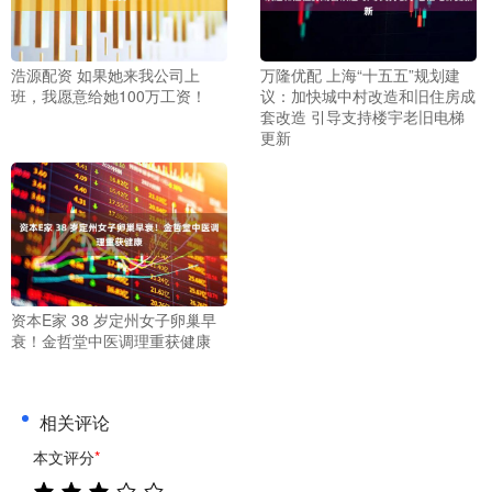
浩源配资 如果她来我公司上
万隆优配 上海“十五五”规划建
班，我愿意给她100万工资！
议：加快城中村改造和旧住房成
套改造 引导支持楼宇老旧电梯
更新
资本E家 38 岁定州女子卵巢早
衰！金哲堂中医调理重获健康
相关评论
本文评分
*