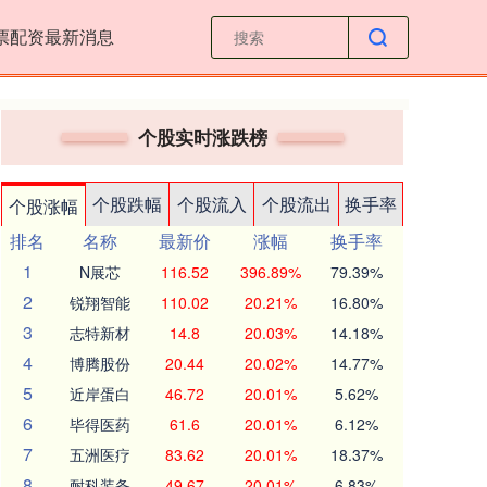
票配资最新消息
个股实时涨跌榜
个股跌幅
个股流入
个股流出
换手率
个股涨幅
排名
名称
最新价
涨幅
换手率
1
N展芯
116.52
396.89%
79.39%
2
锐翔智能
110.02
20.21%
16.80%
3
志特新材
14.8
20.03%
14.18%
4
博腾股份
20.44
20.02%
14.77%
5
近岸蛋白
46.72
20.01%
5.62%
6
毕得医药
61.6
20.01%
6.12%
7
五洲医疗
83.62
20.01%
18.37%
8
耐科装备
49.67
20.01%
6.83%