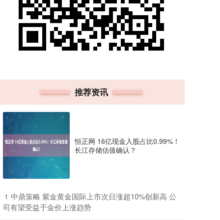
推荐资讯
恒正网 16亿现金入股占比0.99%！
长江存储估值确认？
​中鼎策略 紫金黄金国际上市次日涨超10%创新高 公
1
司有望受益于金价上涨趋势