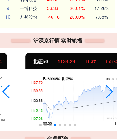
9
一博科技
53.33
20.01%
17.26%
10
方邦股份
146.16
20.00%
7.68%
沪深京行情 实时轮播
北证50
1134.24
创
11.37
1.01%
金鼎配资