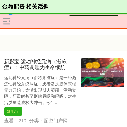
金鼎配资 相关话题
新影宝 运动神经元病（渐冻
症）：中药调理为生命续航
运动神经元病（俗称渐冻症）是一种渐
进性神经系统病症，患者常从肢体末端
无力开始，逐渐出现肌肉萎缩、活动受
限，严重时甚至影响吞咽和呼吸，对生
活质量造成极大冲击。今年....
新影宝
查看：
210
分类：
配资门户网